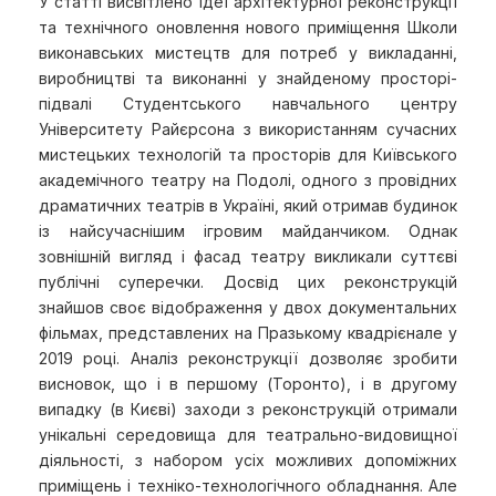
У статті висвітлено ідеї архітектурної реконструкції
та технічного оновлення нового приміщення Школи
виконавських мистецтв для потреб у викладанні,
виробництві та виконанні у знайденому просторі-
підвалі Студентського навчального центру
Університету Райєрсона з використанням сучасних
мистецьких технологій та просторів для Київського
академічного театру на Подолі, одного з провідних
драматичних театрів в Україні, який отримав будинок
із найсучаснішим ігровим майданчиком. Однак
зовнішній вигляд і фасад театру викликали суттєві
публічні суперечки. Досвід цих реконструкцій
знайшов своє відображення у двох документальних
фільмах, представлених на Празькому квадрієнале у
2019 році. Аналіз реконструкції дозволяє зробити
висновок, що і в першому (Торонто), і в другому
випадку (в Києві) заходи з реконструкцій отримали
унікальні середовища для театрально-видовищної
діяльності, з набором усіх можливих допоміжних
приміщень і техніко-технологічного обладнання. Але