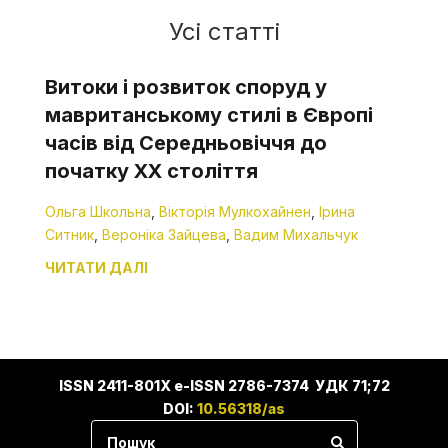
Усі статті
Витоки і розвиток споруд у
мавританському стилі в Європі
часів від Середньовіччя до
початку ХХ століття
Ольга Школьна
,
Вікторія Мулкохайнен
,
Ірина
Ситник
,
Вероніка Зайцева
,
Вадим Михальчук
ЧИТАТИ ДАЛІ
ISSN 2411-801X e-ISSN 2786-7374 УДК 71;72
DOI:
10.56318/as