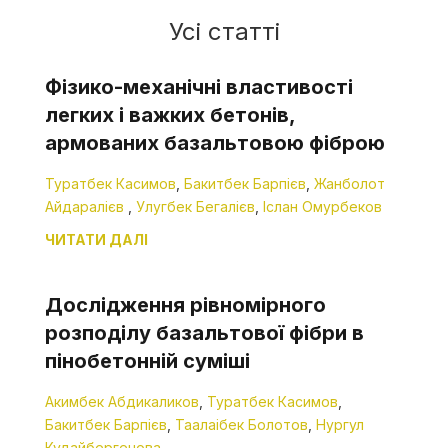
Усі статті
Фізико-механічні властивості
легких і важких бетонів,
армованих базальтовою фіброю
Туратбек Касимов
,
Бакитбек Барпієв
,
Жанболот
Айдаралієв
,
Улугбек Бегалієв
,
Іслан Омурбеков
ЧИТАТИ ДАЛІ
Дослідження рівномірного
розподілу базальтової фібри в
пінобетонній суміші
Акимбек Абдикаликов
,
Туратбек Касимов
,
Бакитбек Барпієв
,
Таалаібек Болотов
,
Нургул
Кудайбергенова