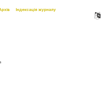
Архів
Індексація журналу
а