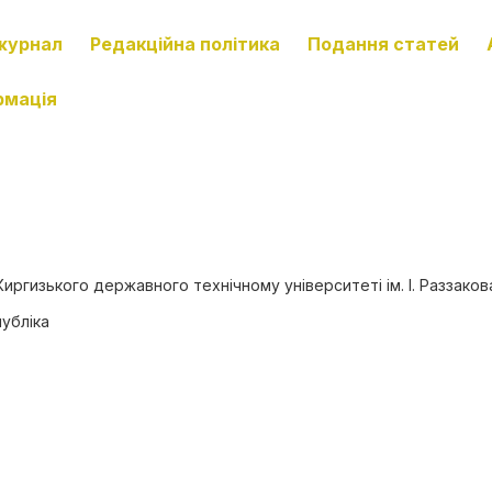
журнал
Редакційна політика
Подання статей
рмація
Киргизького державного технічному університеті ім. І. Раззаков
публіка