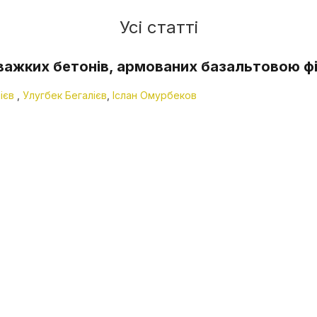
Усі статті
і важких бетонів, армованих базальтовою 
ієв
,
Улугбек Бегалієв
,
Іслан Омурбеков