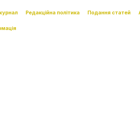
журнал
Редакційна політика
Подання статей
рмація