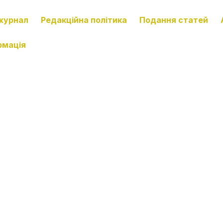
журнал
Редакційна політика
Подання статей
рмація