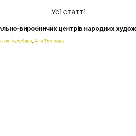
Усі статті
ально-виробничих центрів народних худож
ліхан Кусебаєв
,
Алія Темірова