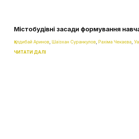
Містобудівні засади формування навч
Қалдибай Аринов
,
Шаїзхан Суранкулов
,
Рахіма Чекаєва
,
Уа
ЧИТАТИ ДАЛІ