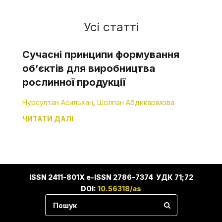
Усі статті
Сучасні принципи формування
об’єктів для виробництва
рослинної продукції
Нурсултан Асильхан
,
Шолпан Абдикарімова
ЧИТАТИ ДАЛІ
ISSN 2411-801X e-ISSN 2786-7374 УДК 71;72
DOI:
10.56318/as