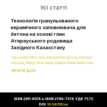
Усі статті
Технологія гранульованого
керамічного заповнювача для
бетона на основі глин
Атирауського родовища
Західного Казахстану
Сарсенбек Монтаєв
,
Каржаубай Досов
,
Нургуль
Аділова
,
Айнур Монтаєва
,
Майра Алмагамбетова
ЧИТАТИ ДАЛІ
ISSN 2411-801X e-ISSN 2786-7374 УДК 71;72
DOI:
10.56318/as