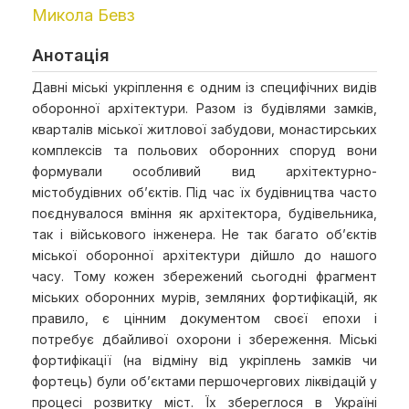
Микола Бевз
Анотація
Давні міські укріплення є одним із специфічних видів
оборонної архітектури. Разом із будівлями замків,
кварталів міської житлової забудови, монастирських
комплексів та польових оборонних споруд вони
формували особливий вид архітектурно-
містобудівних об’єктів. Під час їх будівництва часто
поєднувалося вміння як архітектора, будівельника,
так і військового інженера. Не так багато об’єктів
міської оборонної архітектури дійшло до нашого
часу. Тому кожен збережений сьогодні фрагмент
міських оборонних мурів, земляних фортифікацій, як
правило, є цінним документом своєї епохи і
потребує дбайливої охорони і збереження. Міські
фортифікації (на відміну від укріплень замків чи
фортець) були об’єктами першочергових ліквідацій у
процесі розвитку міст. Їх збереглося в Україні