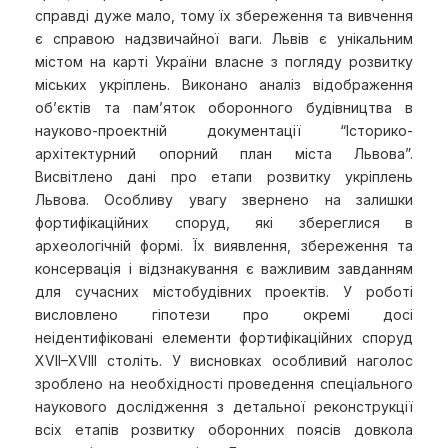
справді дуже мало, тому їх збереження та вивчення
є справою надзвичайної ваги. Львів є унікальним
містом на карті України власне з погляду розвитку
міських укріплень. Виконано аналіз відображення
об’єктів та пам’яток оборонного будівництва в
науково-проектній документації “Історико-
архітектурний опорний план міста Львова”.
Висвітлено дані про етапи розвитку укріплень
Львова. Особливу увагу звернено на залишки
фортифікаційних споруд, які збереглися в
археологічній формі. Їх виявлення, збереження та
консервація і відзнакування є важливим завданням
для сучасних містобудівних проектів. У роботі
висловлено гіпотези про окремі досі
неідентифіковані елементи фортифікаційних споруд
XVII–XVIII століть. У висновках особливий наголос
зроблено на необхідності проведення спеціального
наукового дослідження з детальної реконструкції
всіх етапів розвитку оборонних поясів довкола