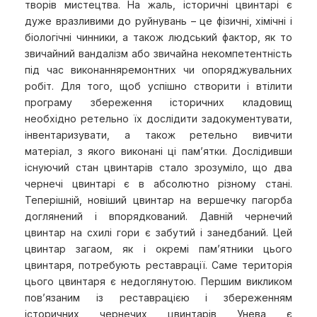
творів мистецтва. На жаль, історичні цвинтарі є
дуже вразливими до руйнувань – це фізичні, хімічні і
біологічні чинники, а також людський фактор, як то
звичайний вандалізм або звичайна некомпетентність
під час виконанняремонтних чи опоряджувальних
робіт. Для того, щоб успішно створити і втілити
програму збереження історичних кладовищ
необхідно ретельно їх дослідити задокументувати,
інвентаризувати, а також ретельно вивчити
матеріал, з якого виконані ці пам’ятки. Дослідивши
існуючий стан цвинтарів стало зрозуміло, що два
чернечі цвинтарі є в абсолютно різному стані.
Теперішній, новіший цвинтар на вершечку пагорба
доглянений і впорядкований. Давній чернечий
цвинтар на схилі гори є забутий і занедбаний. Цей
цвинтар загаом, як і окремі пам’ятники цього
цвинтаря, потребують реставрації. Саме територія
цього цвинтаря є недоглянутою. Першим викликом
пов’язаним із реставрацією і збереженням
історичних чернечих цвинтарів Унева є