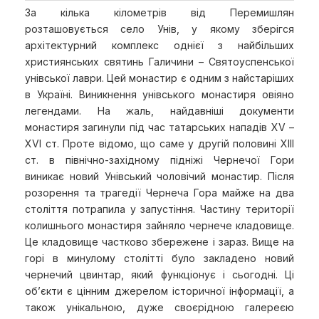
За кілька кілометрів від Перемишлян
розташовується село Унів, у якому зберігся
архітектурний комплекс однієї з найбільших
християнських святинь Галичини – Святоуспенської
унівської лаври. Цей монастир є одним з найстаріших
в Україні. Виникнення унівського монастиря овіяно
легендами. На жаль, найдавніші документи
монастиря загинули під час татарських нападів XV –
XVI ст. Проте відомо, що саме у другій половині XIII
ст. в північно-західному підніжі Чернечої Гори
виникає новий Унівський чоловічий монастир. Після
розорення та трагедії Чернеча Гора майже на два
століття потрапила у запустіння. Частину території
колишнього монастиря зайняло чернече кладовище.
Це кладовище частково збережене і зараз. Вище на
горі в минулому столітті було закладено новий
чернечий цвинтар, який функціонує і сьогодні. Ці
об’єкти є цінним джерелом історичної інформації, а
також унікальною, дуже cвоєрідною галереєю