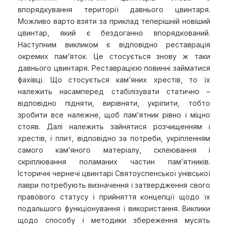
впорядкування території давнього цвинтаря.
Можливо варто взяти за приклад теперішній новіший
цвинтар, який є бездоганно впорядкований.
Наступним викликом є відповідно реставрація
окремих пам’яток. Це стосується знову ж таки
давнього цвинтаря. Реставрацією повинні займатися
фахівці. Що стосується кам’яних хрестів, то їх
належить насамперед стабілізувати статично –
відповідно підняти, вирівняти, укріпити, тобто
зробити все належне, щоб пам’ятник рівно і міцно
стояв. Далі належить зайнятися розчищенням і
хрестів, і плит, відповідно за потреби, укріпленням
самого кам’яного матеріалу, склеювання і
скріплювання поламаних частин пам’ятників.
Історичні чернечі цвинтарі Святоуспенської унівської
лаври потребують визначення і затвердження свого
правового статусу і прийняття концепції щодо їх
подальшого функціонування і використання. Виклики
щодо способу і методики збереження мусять