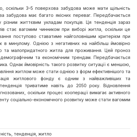
, оскільки 3–5 поверхова забудова може мати щільність
а забудова має багато якісних переваг. Передбачається
у різним життєвим укладам покупців. Ця тенденція зараз
лів стає вагомим чинником при виборі житла, оскільки це
вання поступово ставатиме найголовнішим критерієм при
 як в минулому. Однією з негативних на найбільш ймовірно
го та малопридатного житла для проживання. Цей проноз
м демографічним та економічним трендам. Передбачається
ка. Однак ймовірність такого розвитку ситуації є меншою,
авління житлом може стати однією з форм ефективнішого та
ізація житлового фонду є одним з найважливіших та
 тенденція триватиме навіть до 2050 року. Відновлення
нозованих, оскільки процес кооперації вимагає активного
менту соціально-економічного розвитку може стати вагомим
тність, тенденція, житло