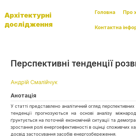
Головна
Про 
Архітектурні
дослідження
Контактна інфо
Перспективні тенденції роз
Aндрій Смалійчук
Анотація
У статті представлено аналітичний огляд перспективних т
тенденції прогнозуються на основі аналізу міжнаро
ґрунтується на поточній економічній ситуації та демогра
зростання ролі енергоефективності в оцінці споживчих ха
досвід застосування засобів енергозбереження.