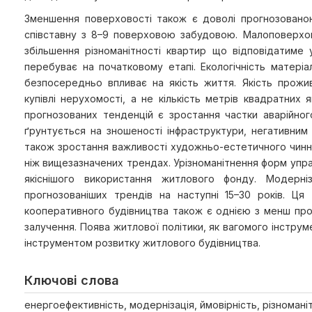
Зменшення поверховості також є доволі прогнозованою
співставну з 8–9 поверховою забудовою. Малоповерхов
збільшення різноманітності квартир що відповідатиме 
перебуває на початковому етапі. Екологічність матеріа
безпосередньо впливає на якість життя. Якість прожи
купівлі нерухомості, а не кількість метрів квадратних
прогнозованих тенденцій є зростання частки аварійно
ґрунтується на зношеності інфраструктури, негативни
також зростання важливості художньо-естетичного чинни
ніж вищезазначених трендах. Урізноманітнення форм упр
якіснішого використання житлового фонду. Модерн
прогнозованіших трендів на наступні 15–30 років. Ця
кооперативного будівництва також є однією з менш прог
залучення. Поява житлової політики, як вагомого інстру
інструментом розвитку житлового будівництва.
Ключові слова
енергоефективність, модернізація, ймовірність, різномані