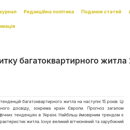
журнал
Редакційна політика
Подання статей
рмація
витку багатоквартирного житла
енденцій багатоквартирного житла на наступні 15 років. Ці
дного досвіду, зокрема країн Європи. Прогноз загалом
фічних тенденціях в Україні. Найбільш ймовірним трендом є
рактеристик житла. Існує великий вітчизняний та зарубіжний