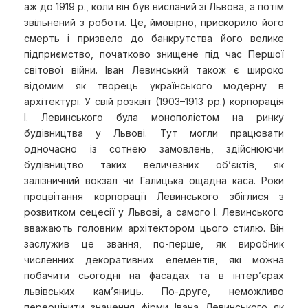
аж до 1919 р., коли він був висланий зі Львова, а потім
звільнений з роботи. Це, ймовірно, прискорило його
смерть і призвело до банкрутства його велике
підприємство, початково знищене під час Першої
світової війни. Іван Левинський також є широко
відомим як творець українського модерну в
архітектурі. У свій розквіт (1903–1913 рр.) корпорація
І. Левинського була монополістом на ринку
будівництва у Львові. Тут могли працювати
одночасно із сотнею замовлень, здійснюючи
будівництво таких величезних об’єктів, як
залізничний вокзал чи Галицька ощадна каса. Роки
процвітання корпорації Левинського збіглися з
розвитком сецесії у Львові, а самого І. Левинського
вважають головним архітектором цього стилю. Він
заслужив це звання, по-перше, як виробник
численних декоративних елементів, які можна
побачити сьогодні на фасадах та в інтер’єрах
львівських кам’яниць. По-друге, неможливо
переоцінити значення фірми Івана Левинського як