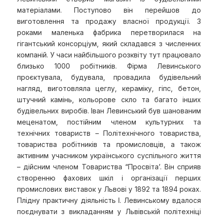
матеріалами. Поступово він перейшов до
виготовлення та продажу власної продукції. З
роками маленька фабрика перетворилася на
гігантський консорціум, який складався з численних
компаній. У часи найбільшого розквіту тут працювало
близько 1000 робітників. Фірма Левинського
проєктувала, будувала, провадила будівельний
нагляд, виготовляла цеглу, кераміку, гіпс, бетон,
штучний камінь, кольорове скло та багато інших
будівельних виробів. Іван Левинський був шанованим
меценатом, постійним членом культурних та
технічних товариств – Політехнічного товариства,
товариства робітників та промисловців, а також
активним учасником українського суспільного життя
– дійсним членом Товариства “Просвіта’. Він сприяв
створенню фахових шкіл і організації перших
промислових виставок у Львові у 1892 та 1894 роках.
Плідну практичну діяльність І. Левинському вдалося
поєднувати з викладанням у Львівській політехніці