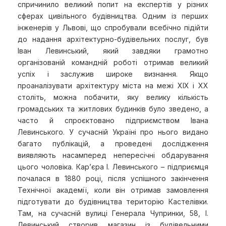
спричинило великий попит на експертів у різних
сферах цивільного будівництва. Одним із перших
інженерів у Львові, що спробували всебічно підійти
до надання архітектурно-будівельних послуг, був
Іван Левинський, який завдяки грамотно
організованій командній роботі отримав великий
успіх і заслужив широке визнання. Якщо
проаналізувати архітектуру міста на межі ХІХ і ХХ
століть, можна побачити, яку велику кількість
громадських та житлових будинків було зведено, а
часто й спроєктовано підприємством Івана
Левинського. У сучасній Україні про нього видано
багато публікацій, а проведені дослідження
виявляють насамперед непересічні обдарування
цього чоловіка. Кар’єра І. Левинського – підприємця
почалася в 1880 році, після успішного закінчення
Технічної академії, коли він отримав замовлення
підготувати до будівництва територію Кастелівки.
Там, на сучасній вулиці Генерала Чупринки, 58, І.
Левинський створив магазин із будівельними