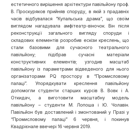
естетичного вирішення архітектури павільйону проф.
В. Проскуряков прийняв споруду, в якій з прадавніх
часів відбувалася “Купальська драма”, що своїм
виглядом нагадувала амфітеатр-віночок. Він після
реконструкції загального вигляду споруди і
складових елементів розробив ескізи креслень, що
стали базовими для сучасного театрального
павільйону; підібрав сучасні матеріали
конструктивних елементів; узгодив масштаб
павільйону із параметрами відведеного для нього
організаторами PQ простору в “Промисловому
палаці”. Упорядкувати креслення павільйону
допомогли студенти старших курсів В. Вовк і А.
Откидач, а виготовити масштабну модель
павільйону – студенти М. Лопоша і Ю. Чолавін.
Павільйон був доставлений і змонтований у Празі у
“Промисловому палаці” 6 червня, і покинув
Квадрієнале ввечері 16 червня 2019.