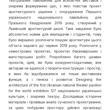
театральних павільйонів для всесвітніх виставок і
зокрема формуванню ідеї, з якої повстав проєкт
архітектурного рішення і спорудження Першого
українського національного павільйону для
Празького Квадрієнале 2019 року, створений у
Львівській архітектурній школі. Таке завдання було
абсолютно новим для викладачів і студентів, тому
було вирішено розпочати пошуки архітектури цього
об’єкта задовго до червня 2019 року. Розпочати у
семестрових проєктах, проєктах бакалаврських і
магістерських робіт. Розроблено багато цікавих
проєктів, ідей, які були конкурентоздатними, але
авторам не вдалося створити конструкцію і простір,
в яких би відображалися не тільки виставкова
функція, а і генеза і розвиток Designing the
architecture of the first Ukrainian national theater pavilion
for the world exhibition 127 національної української
культури, і зокрема театру. Дослідивши історичні
матеріали і провівши аналіз сучасного проєктування,
за ідею побудови простору дійової організації