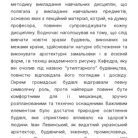
методику викладання навчальних дисциплін, що
полягала у викладанні навчальних предметів,
основою яких є лекційний матеріал, котрий, на думку
професора, повинен супроводжувати кожну
дисципліну. Водночас наголошував на тому, що слід
вивчати новітні зразки будівель, виконаних за
межами країни, здійснювати натурні обстеження та
виконувати архітектурні замальовки і в ескізній
формі, і в техніці академічного рисунку. Кафедра, яку
він очолив під назвою “утилітарного” будівництва,
повністю відповідала його поглядам і досвіду.
Окремі громадські будівлі відігравали певну
символічну роль, проте найперше повинні бути
комфортними для її мешканців, зручно
розпланованими та технічно оснащеними. Важливим
елементом було достатнє природне освітлення
будівлі, яке сприятливо впливало на здоров’я
людини. Іван Левинський, як видатний український
архітектор, будівничий, інженер, промисловець,