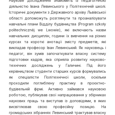
Наукове дослідження знайомить із педагогічною
діяльністю Івана Левинського у Політехнічній школі.
Історичні документи з Державного архіву Львівської
області допоможуть розглянути та проаналізувати
навчальні плани Відділу будівництва (Program szkoły
politechnicznéj we Lwowie), які включають назви
навчальних дисциплін, години їх вивчення на різних
курсах та короткі анотації змісту предметів, які
викладав професор Іван Левинський. Як науковець і
педагог, він зумів започаткувати власну систему
підготовки кадрів, яка сприяла розвитку науково-
технічних досліджень у Галичині. Під його
керівництвом студенти старших курсів формувались
як спеціалісти Політехнічної школи, оскільки
проходили поглиблену практику в проєктно-
будівельній фірмі. Активно займався науковою
роботою, публікував свої напрацювання у збірниках
наукових праць та виступав із доповідями, в яких
висвітлював свою професійну позицію. На
громадських зібраннях Левинський трактував власну