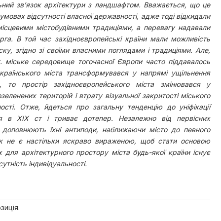
ьний зв’язок архітектури з ландшафтом. Вважається, що це
умовах відсутності власної державності, адже тоді відкидали
місцевими містобудівними традиціями, а перевагу надавали
рга. В той час західноєвропейські країни мали можливість
ку, згідно зі своїми власними поглядами і традиціями. Але,
т. міське середовище тогочасної Європи часто піддавалось
 українського міста трансформувався у напрямі ущільнення
, то простір західноєвропейського міста змінювався у
ленених територій і втрату візуальної закритості міського
ості. Отже, йдеться про загальну тенденцію до уніфікації
ся в ХІХ ст і триває дотепер. Незалежно від первісних
 доповнюють їхні антиподи, наближаючи місто до певного
ик не є настільки яскраво вираженою, щоб стати основою
х для архітектурного простору міста будь-якої країни існує
сутність індивідуальності.
зиція.