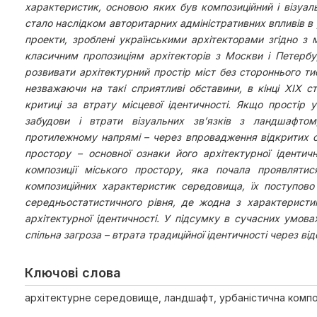
характеристик, основою яких був композиційний і візуал
стало наслідком авторитарних адміністративних впливів в 
проекти, зроблені українськими архітекторами згідно з 
класичним пропозиціям архітекторів з Москви і Петербу
розвивати архітектурний простір міст без стороннього тис
незважаючи на такі сприятливі обставини, в кінці ХІХ с
критиці за втрату місцевої ідентичності. Якщо простір
забудови і втрати візуальних зв’язків з ландшафтом
протилежному напрямі – через впровадження відкритих озе
простору – основної ознаки його архітектурної ідентичн
композиції міського простору, яка почала проявляти
композиційних характеристик середовища, їх поступово
середньостатистичного рівня, де жодна з характерист
архітектурної ідентичності. У підсумку в сучасних умова
спільна загроза – втрата традиційної ідентичності через від
Ключові слова
архітектурне середовище, ландшафт, урбаністична компо