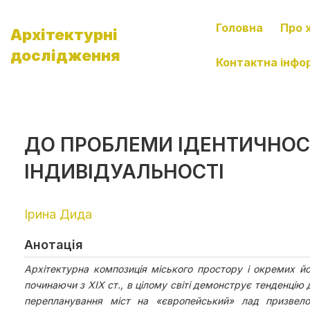
Головна
Про 
Архітектурні
дослідження
Контактна інфо
ДО ПРОБЛЕМИ ІДЕНТИЧНОСТ
ІНДИВІДУАЛЬНОСТІ
Ірина Дида
Анотація
Архітектурна композиція міського простору і окремих йо
починаючи з ХІХ ст., в цілому світі демонструє тенденцію
перепланування міст на «європейський» лад призвело