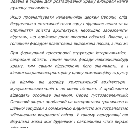
Здавна в Україні для розташування храму вибирали найгар
духовну значимість.
Якщо проаналізувати найвеличніші церкви Європи, слід
бездоганно з естетичної точки зору і підсилює велич та 
сприйняття об’єкта архітектури, необхідно забезпечит
відстань, що дорівнює двом висотам об’єкта). Власне, ц
головним фасадом влаштована видовжена площа, з якої мо
При формуванні просторової структури історичнихміст,
сакральні об’єкти. Таким чином, фасади навколишніхбуд
храму, тим самим підсилюючи його значимість, а в
кількохсакральнихпросторів у єдину композиційну структ
На відміну від досвіду християнської архітектури 
мусульманськихкраїн є не менш цікавою. У арабськихм
відводять особливе значення. Серед густозаселенихмі
Основний акцент зроблений на використанні граничного в
щільної забудови з обмеженою видимістю ми потрапляємо 
збільшенням яскравості світла. У такому середовищі са
Візуальна межа між буденним і сакральним чітко вираж
об’єктом.