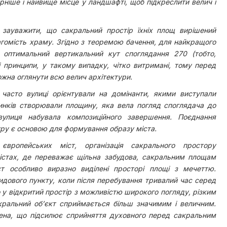
ніше і найвище місце у ландшафті, щоб підкреслити велич і
 зауважити, що сакральний простір їхніх площ вирішений
вагомість храму. Згідно з теоремою бачення, для найкращого
и оптимальний вертикальний кут споглядання 270 (тобто,
і принципи, у такому випадку, чітко витримані, тому перед
жна оглянути всю велич архітектури.
 часто вулиці орієнтували на домінанти, якими виступали
инків створювали площину, яка вела погляд споглядача до
улиця набувала композиційного завершення. Поєднання
уру є основою для формування образу міста.
європейських міст, організація сакрального простору
істах, де переважає щільна забудова, сакральним площам
ст особливо виразно виділені просторі площі з мечеттю.
идового пункту, коли після перебування тривалий час серед
у відкритий простір з можливістю широкого погляду, різким
кральний об’єкт сприймається більш значимим і величним.
ена, що підсилює сприйняття духовного перед сакральним