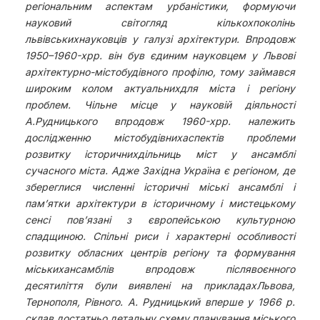
регіональним аспектам урбаністики, формуючи
науковий світогляд кількохпоколінь
львівськихнауковців у галузі архітектури. Впродовж
1950–1960-хрр. він був єдиним науковцем у Львові
архітектурно-містобудівного профілю, тому займався
широким колом актуальнихдля міста і регіону
проблем. Чільне місце у науковій діяльності
А.Рудницького впродовж 1960-хрр. належить
дослідженню містобудівнихаспектів проблеми
розвитку історичнихдільниць міст у ансамблі
сучасного міста. Адже Західна Україна є регіоном, де
збереглися численні історичні міські ансамблі і
пам’ятки архітектури в історичному і мистецькому
сенсі пов’язані з європейською культурною
спадщиною. Спільні риси і характерні особливості
розвитку обласних центрів регіону та формування
міськихансамблів впродовж післявоєнного
десятиліття були виявлені на прикладахЛьвова,
Тернополя, Рівного. А. Рудницький вперше у 1966 р.
склав достатньо детальну схему планування міського