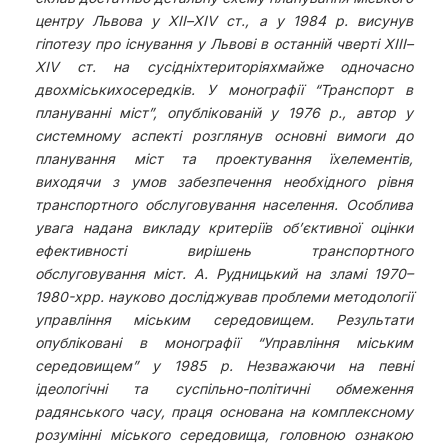
центру Львова у ХІІ–ХІV ст., а у 1984 р. висунув
гіпотезу про існування у Львові в останній чверті ХІІІ–
ХІV ст. на сусідніхтериторіяхмайже одночасно
двохміськихосередків. У монографії “Транспорт в
плануванні міст”, опублікованій у 1976 р., автор у
системному аспекті розглянув основні вимоги до
планування міст та проектування їхелементів,
виходячи з умов забезпечення необхідного рівня
транспортного обслуговування населення. Особлива
увага надана викладу критеріїв об’єктивної оцінки
ефективності вирішень транспортного
обслуговування міст. А. Рудницький на зламі 1970–
1980-хрр. науково досліджував проблеми методології
управління міським середовищем. Результати
опубліковані в монографії “Управління міським
середовищем” у 1985 р. Незважаючи на певні
ідеологічні та суспільно-політичні обмеження
радянського часу, праця основана на комплексному
розумінні міського середовища, головною ознакою