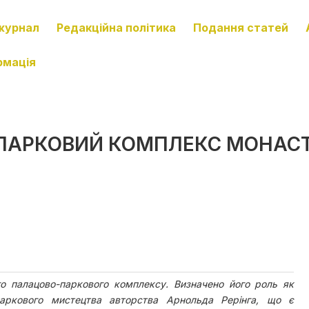
журнал
Редакційна політика
Подання статей
рмація
ПАРКОВИЙ КОМПЛЕКС МОНАСТ
о палацово-паркового комплексу. Визначено його роль як
-паркового мистецтва авторства Арнольда Рерінга, що є