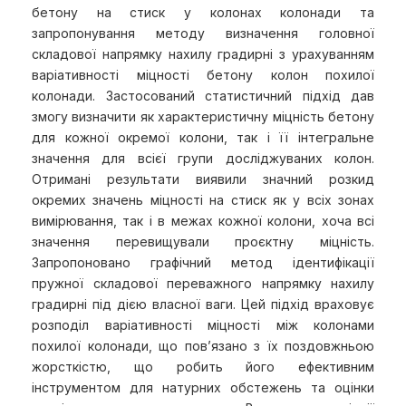
бетону на стиск у колонах колонади та
запропонування методу визначення головної
складової напрямку нахилу градирні з урахуванням
варіативності міцності бетону колон похилої
колонади. Застосований статистичний підхід дав
змогу визначити як характеристичну міцність бетону
для кожної окремої колони, так і її інтегральне
значення для всієї групи досліджуваних колон.
Отримані результати виявили значний розкид
окремих значень міцності на стиск як у всіх зонах
вимірювання, так і в межах кожної колони, хоча всі
значення перевищували проєктну міцність.
Запропоновано графічний метод ідентифікації
пружної складової переважного напрямку нахилу
градирні під дією власної ваги. Цей підхід враховує
розподіл варіативності міцності між колонами
похилої колонади, що пов’язано з їх поздовжньою
жорсткістю, що робить його ефективним
інструментом для натурних обстежень та оцінки