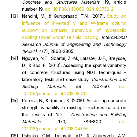
Concrete and Structures Materials
, 19, article
number 19.
doi: 10.1186/s40069-024-00752-2
.
Nandini, M., & Guruprasad, T.N. (2017).
Study on
influence of inverted V and W-frame column
support on dynamic behaviour of hyperbolic
cooling tower under seismic loading
.
International
Research Journal of Engineering and Technology
(IRJET)
, 4(7), 2860-2865.
Nguyen, N.T., Sbartaі, Z.-M., Lataste, J.-F., Breysse,
D., & Bos, F. (2013). Assessing the spatial variability
of concrete structures using NDT techniques –
laboratory tests and case study.
Construction and
Building Materials
, 49, 240-250.
doi:
10.1016/j.conbuildmat.2013.08.011
.
Pereira, N., & Romão, X. (2018). Assessing concrete
strength variability in existing structures based on
the results of NDTs.
Construction and Building
Materials
, 173, 786-800.
doi:
10.1016/j.conbuildmat.2018.04.055
.
Pshinko, O.M., Lysnyak, V.P., & Zinkevych, A.M.