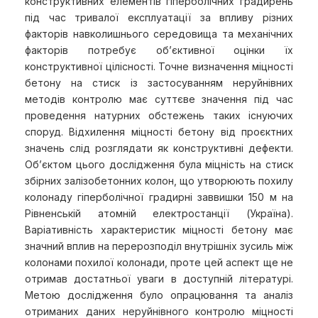
конструктивних елементів гіперболічних градирень
під час тривалої експлуатації за впливу різних
факторів навколишнього середовища та механічних
факторів потребує об’єктивної оцінки їх
конструктивної цілісності. Точне визначення міцності
бетону на стиск із застосуванням неруйнівних
методів контролю має суттєве значення під час
проведення натурних обстежень таких існуючих
споруд. Відхилення міцності бетону від проєктних
значень слід розглядати як конструктивні дефекти.
Об’єктом цього дослідження була міцність на стиск
збірних залізобетонних колон, що утворюють похилу
колонаду гіперболічної градирні заввишки 150 м на
Рівненській атомній електростанції (Україна).
Варіативність характеристик міцності бетону має
значний вплив на перерозподіл внутрішніх зусиль між
колонами похилої колонади, проте цей аспект ще не
отримав достатньої уваги в доступній літературі.
Метою дослідження було опрацювання та аналіз
отриманих даних неруйнівного контролю міцності