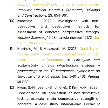
support colonnade columns of a cooling tower
.
Resource-Efficient Materials, Structures, Buildings
and Constructions
,
23, 654-661.
Ivanchev, I. (2022). Investigation with non-
destructive and destructive methods for
assessment of concrete compressive strength.
Applied Sciences
, 12(23), article number 12172.
doi:
10.3390/app122312172
.
Kaminski, M., & Maszczak, M. (2012).
Durability of
cooling tower constructions and methods of their
repair and reinforcement
. In
Life-cycle and
sustainability of civil infrastructure systems –
rd
proceedings of the 3
international symposium on
life-cycle civil engineering
(pp. 540-546). Vienna:
IALCCE.
Kwon, S.-H., Lee, J.-S., Ji, G.-B., & Kim, H.-K. (2025).
Consideration on application of non-destructive
test to estimate in-situ compressive strength of
concrete: A case study.
International Journal of