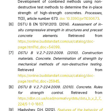
Development of combined methods using non-
destructive test methods to determine the in-place
strength of high-strength concretes.
Processes
,
11(3), article number 673.
doi: 10.3390/pr11030673
.
DSTU B EN 13791:2013. (2014).
Assessment of in-
situ compressive strength in structures and precast
concrete elements
. Retrieved from
https://online.budstandart.com/ua/catalog/doc-
page.html?id_doc=54099
.
DSTU B V.2.7-220:2009. (2010).
Construction
materials. Concrete. Determination of strength by
mechanical methods of non-destructive testing
.
Retrieved from
https://online.budstandart.com/ua/catalog/doc-
page.html?id_doc=25945
.
DSTU B V.2.7-224:2009. (2010).
Concrete. Rules
for strength control
.
Retrieved from
https://dbn.co.ua/load/normativy/dstu/dstu_b_v_2_7_
224/5-1-0-1867
.
Hladyshev, D.H. (2012).
Features of the behavior of