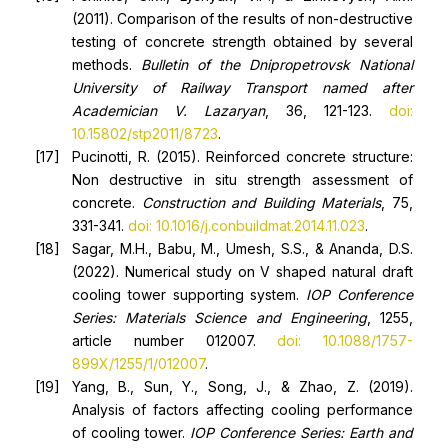
(2011). Comparison of the results of non-destructive
testing of concrete strength obtained by several
methods.
Bulletin of the Dnipropetrovsk National
University of Railway Transport named after
Academician V. Lazaryan
, 36, 121-123.
doi:
10.15802/stp2011/8723
.
Pucinotti, R. (2015). Reinforced concrete structure:
Non destructive in situ strength assessment of
concrete.
Construction and Building Materials
, 75,
331-341.
doi: 10.1016/j.conbuildmat.2014.11.023
.
Sagar, M.H., Babu, M., Umesh, S.S., & Ananda, D.S.
(2022). Numerical study on V shaped natural draft
cooling tower supporting system.
IOP Conference
Series: Materials Science and Engineering
, 1255,
article number 012007.
doi: 10.1088/1757-
899X/1255/1/012007
.
Yang, B., Sun, Y., Song, J., & Zhao, Z. (2019).
Analysis of factors affecting cooling performance
of cooling tower.
IOP Conference Series: Earth and