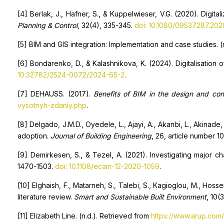
[4] Berlak, J., Hafner, S., & Kuppelwieser, V.G. (2020). Digit
Planning & Control
, 32(4), 335-345.
doi: 10.1080/09537287.202
[5] BIM and GIS integration: Implementation and case studies. (
[6] Bondarenko, D., & Kalashnikova, K. (2024). Digitalisation
10.32782/2524-0072/2024-65-2
.
[7] DEHAUSS. (2017).
Benefits of BIM in the design and cons
vysotnyh-zdaniy.php
.
[8] Delgado, J.M.D., Oyedele, L., Ajayi, A., Akanbi, L., Akinad
adoption.
Journal of Building Engineering
, 26, article number 
[9] Demirkesen, S., & Tezel, A. (2021). Investigating major 
1470-1503.
doi: 10.1108/ecam-12-2020-1059
.
[10] Elghaish, F., Matarneh, S., Talebi, S., Kagioglou, M., Hosse
literature review.
Smart and Sustainable Built Environment
, 10(
[11] Elizabeth Line. (n.d.). Retrieved from
https://www.arup.com/p