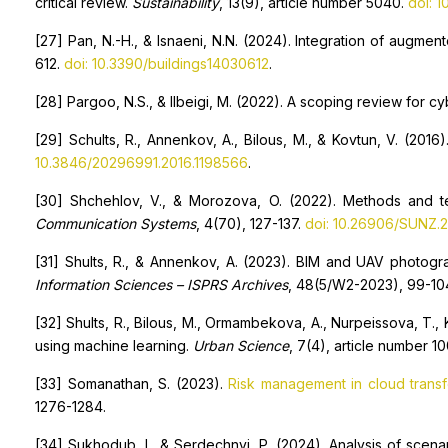
critical review.
Sustainability
, 13(9), article number 5040.
doi: 
[27] Pan, N.-H., & Isnaeni, N.N. (2024). Integration of augme
612.
doi: 10.3390/buildings14030612
.
[28] Pargoo, N.S., & Ilbeigi, M. (2022). A scoping review for cy
[29] Schults, R., Annenkov, A., Bilous, M., & Kovtun, V. (2016
10.3846/20296991.2016.1198566
.
[30] Shchehlov, V., & Morozova, O. (2022). Methods and tec
Communication Systems
, 4(70), 127-137.
doi: 10.26906/SUNZ.2
[31] Shults, R., & Annenkov, A. (2023). BIM and UAV photogram
Information Sciences – ISPRS Archives
, 48(5/W2-2023), 99-10
[32] Shults, R., Bilous, M., Ormambekova, A., Nurpeissova, T.
using machine learning.
Urban Science
, 7(4), article number 1
[33] Somanathan, S. (2023).
Risk management in cloud transf
1276-1284.
[34] Sukhodub, I., & Serdechnyi, P. (2024). Analysis of scenar