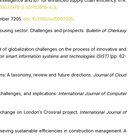
 intelligence and IoT for enhanced supply chain efficiency. In R.
0.1007/978-3-031-63569-4_3
.
number 7205.
doi: 10.3390/su15097205
.
housing sector: Challenges and prospects.
Bulletin of Cherkasy
act of globalization challenges on the process of innovative and
on smart information systems and technologies (SIST)
(pp. 62-
ems: A taxonomy, review and future directions.
Journal of Cloud
 challenges, and implications.
International Journal of Computer
d change on London’s Crossrail project.
International Journal of
achieving sustainable efficiencies in construction management: A