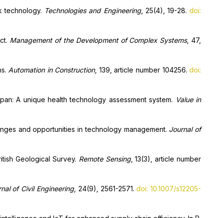
rk technology.
Technologies and Engineering
, 25(4), 19-28.
doi:
ect.
Management of the Development of Complex Systems
, 47,
ns.
Automation in Construction
, 139, article number 104256.
doi:
 Japan: A unique health technology assessment system.
Value in
hallenges and opportunities in technology management.
Journal of
ritish Geological Survey.
Remote Sensing
, 13(3), article number
al of Civil Engineering
, 24(9), 2561-2571.
doi: 10.1007/s12205-