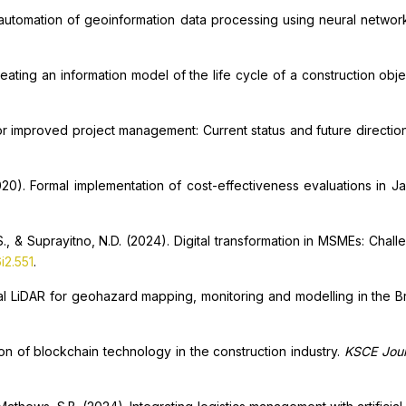
 automation of geoinformation data processing using neural netwo
eating an information model of the life cycle of a construction obj
 for improved project management: Current status and future directio
2020). Formal implementation of cost-effectiveness evaluations in
N.S., & Suprayitno, N.D. (2024). Digital transformation in MSMEs: C
i2.551
.
rial LiDAR for geohazard mapping, monitoring and modelling in the B
tion of blockchain technology in the construction industry.
KSCE Journ