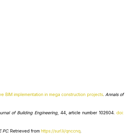
tive BIM implementation in mega construction projects
.
Annals of
urnal of Building Engineering
, 44, article number 102604.
doi:
E PC
. Retrieved from
https://surl.li/qnccnq
.