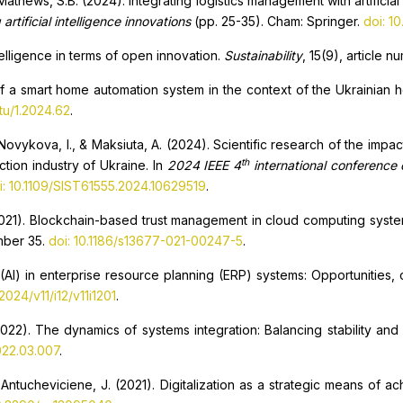
 Mathews, S.B. (2024). Integrating logistics management with artificial
rtificial intelligence innovations
(pp. 25-35). Cham: Springer.
doi: 1
intelligence in terms of open innovation.
Sustainability
, 15(9), article 
f a smart home automation system in the context of the Ukrainian 
tu/1.2024.62
.
, Novykova, I., & Maksiuta, A. (2024). Scientific research of the imp
th
ction industry of Ukraine. In
2024 IEEE 4
international conference 
i: 10.1109/SIST61555.2024.10629519
.
. (2021). Blockchain-based trust management in cloud computing syst
umber 35.
doi: 10.1186/s13677-021-00247-5
.
ce (AI) in enterprise resource planning (ERP) systems: Opportunities,
2024/v11/i12/v11i1201
.
2022). The dynamics of systems integration: Balancing stability an
2022.03.007
.
& Antucheviciene, J. (2021). Digitalization as a strategic means of 