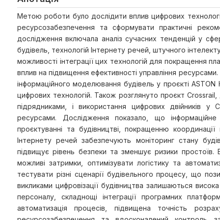
Метою роботи було дослідити вплив цифрових технологій
ресурсозабезпечення та сформувати практичні реком
дослідження включала аналіз сучасних тенденцій у сфе
будівель, технологій Інтернету речей, штучного інтелект
можливості інтеграції цих технологій для покращення план
вплив на підвищення ефективності управління ресурсами.
інформаційного моделювання будівель у проєкті ASTON H
цифрових технологій. Також розглянуто проєкт Crossrail
підрядниками, і використання цифрових двійників у С
ресурсами. Дослідження показало, що інформаційн
проєктуванні та будівництві, покращенню координації
Інтернету речей забезпечують моніторинг стану буді
підвищує рівень безпеки та зменшує ризики простоїв. 
можливі затримки, оптимізувати логістику та автомати
тестувати різні сценарії будівельного процесу, що поз
викликами цифровізації будівництва залишаються висока
персоналу, складнощі інтеграції програмних платфор
автоматизація процесів, підвищена точність розрах
ресурсозабезпечення та вдосконалений контроль за