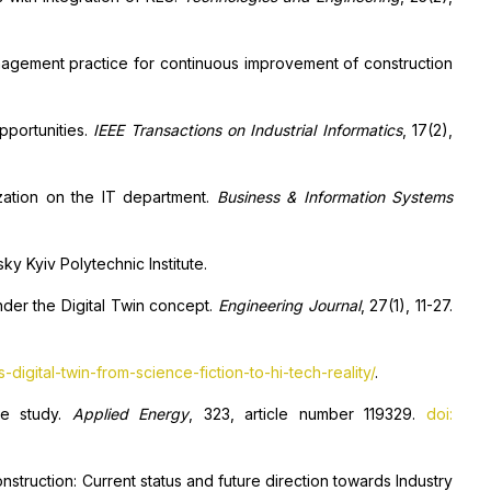
management practice for continuous improvement of construction
opportunities.
IEEE Transactions on Industrial Informatics
, 17(2),
ization on the IT department.
Business & Information Systems
rsky Kyiv Polytechnic Institute.
under the Digital Twin concept.
Engineering Journal
, 27(1), 11-27.
s-digital-twin-from-science-fiction-to-hi-tech-reality/
.
se study.
Applied Energy
, 323, article number 119329.
doi:
nstruction: Current status and future direction towards Industry