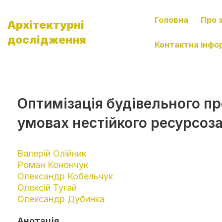
Головна
Про 
Архітектурні
дослідження
Контактна інфо
Оптимізація будівельного пр
умовах нестійкого ресурсоз
Валерій Олійник
Роман Конончук
Олександр Кобельчук
Олексій Тугай
Олександр Дубинка
Анотація