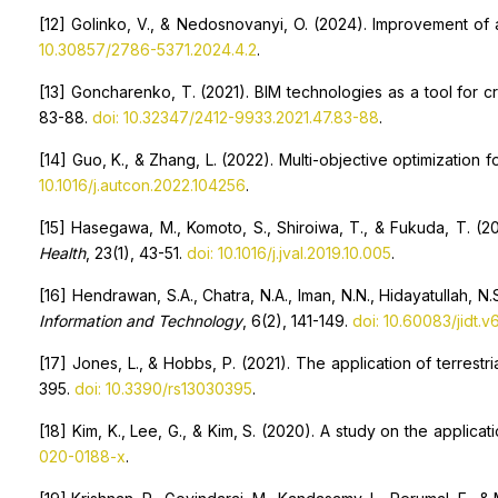
[12] Golinko, V., & Nedosnovanyi, O. (2024). Improvement of
10.30857/2786-5371.2024.4.2
.
[13] Goncharenko, T. (2021). BIM technologies as a tool for cr
83-88.
doi: 10.32347/2412-9933.2021.47.83-88
.
[14] Guo, K., & Zhang, L. (2022). Multi-objective optimization
10.1016/j.autcon.2022.104256
.
[15] Hasegawa, M., Komoto, S., Shiroiwa, T., & Fukuda, T. (
Health
, 23(1), 43-51.
doi: 10.1016/j.jval.2019.10.005
.
[16] Hendrawan, S.A., Chatra, N.A., Iman, N.N., Hidayatullah, 
Information and Technology
, 6(2), 141-149.
doi: 10.60083/jidt.v6
[17] Jones, L., & Hobbs, P. (2021). The application of terrest
395.
doi: 10.3390/rs13030395
.
[18] Kim, K., Lee, G., & Kim, S. (2020). A study on the applica
020-0188-x
.