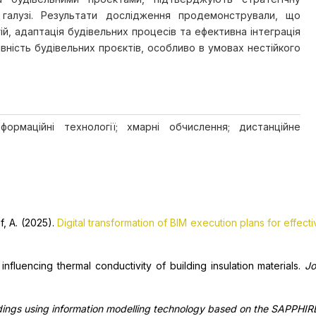
 галузі. Результати дослідження продемонстрували, що
, адаптація будівельних процесів та ефективна інтеграція
ість будівельних проєктів, особливо в умовах нестійкого
формаційні технології; хмарні обчислення; дистанційне
f, A. (2025).
Digital transformation of BIM execution plans for effec
influencing thermal conductivity of building insulation materials.
Jo
ldings using information modelling technology based on the SAPPHIR