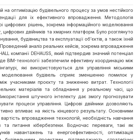
 на оптимізацію будівельного процесу за умов нестійкого
ендації для їх ефективного впровадження. Методологія
рі цифрових рішень, зокрема інформаційного моделювання
у, цифрових двійників та хмарних платформ. Було розглянуто
ування, будівництва та експлуатації об’єктів, а також їхній
 Проведений аналіз реальних кейсів, зокрема впровадження
ALL компанії DEHAUSS, який підтвердив значний потенціал
, де BIM-технології забезпечили ефективну координацію між
інгапурі, які використовуються для управління міськими
е моделювання будівель сприяє зменшенню помилок у
 між учасниками проєкту та зниженню витрат. Технології
вельних матеріалів та обладнання у реальному часі, що
Використання штучного інтелекту дає змогу прогнозувати
зувати процеси управління. Цифрові двійники дозволяють
итивно впливає на якість кінцевого результату. Основними
 вартість впровадження технологій, необхідність навчання
м та питання кібербезпеки. Водночас переваги, такі як
унків навантажень та енергоефективності, оптимізація
 будівельними проектами, підтверджують стратегічну