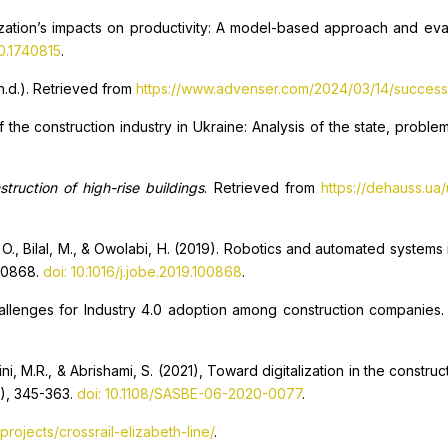
alization’s impacts on productivity: A model-based approach and eva
0.1740815
.
n.d.). Retrieved from
https://www.advenser.com/2024/03/14/successfu
 of the construction industry in Ukraine: Analysis of the state, pro
truction of high-rise buildings
. Retrieved from
https://dehauss.ua/
e, O., Bilal, M., & Owolabi, H. (2019). Robotics and automated systems
100868.
doi: 10.1016/j.jobe.2019.100868
.
challenges for Industry 4.0 adoption among construction companies
ini, M.R., & Abrishami, S. (2021), Toward digitalization in the constr
3), 345-363.
doi: 10.1108/SASBE-06-2020-0077
.
rojects/crossrail-elizabeth-line/
.