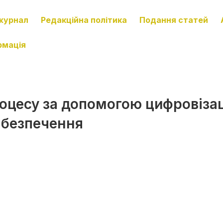
журнал
Редакційна політика
Подання статей
рмація
оцесу за допомогою цифровізац
абезпечення