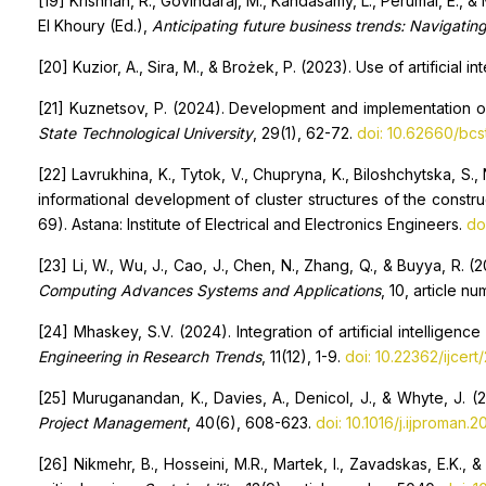
[19] Krishnan, R., Govindaraj, M., Kandasamy, L., Perumal, E., &
El Khoury (Ed.),
Anticipating future business trends: Navigating a
[20] Kuzior, A., Sira, M., & Brożek, P. (2023). Use of artificial 
[21] Kuznetsov, P. (2024). Development and implementation o
State Technological University
, 29(1), 62-72.
doi: 10.62660/bcs
[22] Lavrukhina, K., Tytok, V., Chupryna, K., Biloshchytska, S.
informational development of cluster structures of the constru
69). Astana: Institute of Electrical and Electronics Engineers.
do
[23] Li, W., Wu, J., Cao, J., Chen, N., Zhang, Q., & Buyya, R
Computing Advances Systems and Applications
, 10, article n
[24] Mhaskey, S.V. (2024). Integration of artificial intelligen
Engineering in Research Trends
, 11(12), 1-9.
doi: 10.22362/ijcert/
[25] Muruganandan, K., Davies, A., Denicol, J., & Whyte, J. (
Project Management
, 40(6), 608-623.
doi: 10.1016/j.ijproman.
[26] Nikmehr, B., Hosseini, M.R., Martek, I., Zavadskas, E.K., 