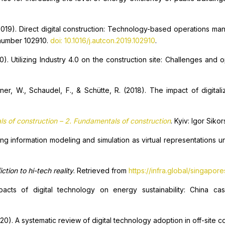
 (2019). Direct digital construction: Technology-based operations 
e number 102910.
doi: 10.1016/j.autcon.2019.102910
.
020). Utilizing Industry 4.0 on the construction site: Challenges and 
er, W., Schaudel, F., & Schütte, R. (2018). The impact of digital
s of construction – 2. Fundamentals of construction
. Kyiv: Igor Siko
ding information modeling and simulation as virtual representations 
ction to hi-tech reality
. Retrieved from
https://infra.global/singapore
acts of digital technology on energy sustainability: China ca
0). A systematic review of digital technology adoption in off-site co