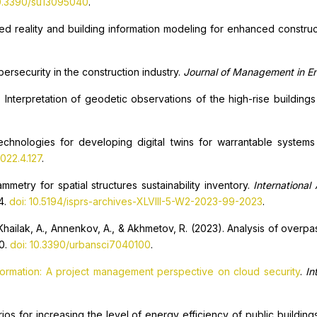
10.3390/su13095040
.
nted reality and building information modeling for enhanced constru
bersecurity in the construction industry.
Journal of Management in En
). Interpretation of geodetic observations of the high-rise buildin
hnologies for developing digital twins for warrantable systems o
022.4.127
.
metry for spatial structures sustainability inventory.
Internationa
4.
doi: 10.5194/isprs-archives-XLVIII-5-W2-2023-99-2023
.
, Khailak, A., Annenkov, A., & Akhmetov, R. (2023). Analysis of ove
00.
doi: 10.3390/urbansci7040100
.
ormation: A project management perspective on cloud security
.
In
ios for increasing the level of energy efficiency of public building