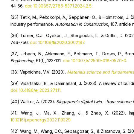
44-56.
doi: 10.30857/2786-5371.2024.2.5
.
[35] Tetik, M., Peltokorpi, A., Seppänen, O., & Holmström, J.
industry performance.
Automation in Construction
, 107, articl
[36] Turner, C.J., Oyekan, J., Stergioulas, L., & Griffin, D. (2
746-756.
doi: 10.1109/tii.2020.3002197
.
[37] Urbach, N., Ahlemann, F., Böhmann, T., Drews, P., Brenn
Engineering
, 61(1), 123-131.
doi: 10.1007/s12599-018-0570-0
.
[38] Vapnichna, V.V. (2020).
Materials science and fundamental
[39] Visartsakul, B., & Damrianant, J. (2023). A review of buil
doi: 10.4186/ej.2023.27.1.11
.
[40] Walker, A. (2023).
Singapore’s digital twin – from science fi
[41] Wang, J., Ma, X., Zhang, J., & Zhao, X. (2022). Imp
10.1016/j.apenergy.2022.119329
.
[42] Wang, M., Wang, C.C., Sepasgozar, S., & Zlatanova, S. (202