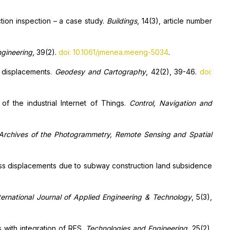
ction inspection – a case study.
Buildings
, 14(3), article number
gineering
, 39(2).
doi: 10.1061/jmenea.meeng-5034
.
gs displacements.
Geodesy and Cartography
, 42(2), 39-46.
doi:
f the industrial Internet of Things.
Control, Navigation and
l Archives of the Photogrammetry, Remote Sensing and Spatial
rpass displacements due to subway construction land subsidence
ternational Journal of Applied Engineering & Technology
, 5(3),
s with integration of RES.
Technologies and Engineering
, 25(2),