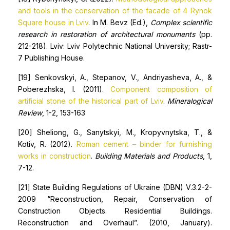
and tools in the conservation of the facade of 4 Rynok
Square house in Lviv
. In M. Bevz (Ed.),
Complex scientific
research in restoration of architectural monuments
(pp.
212-218). Lviv: Lviv Polytechnic National University; Rastr-
7 Publishing House.
[19] Senkovskyi, A., Stepanov, V., Andriyasheva, A., &
Poberezhska, I. (2011).
Component composition of
artificial stone of the historical part of Lviv
.
Mineralogical
Review
, 1-2, 153-163
[20] Sheliong, G., Sanytskyi, M., Kropyvnytska, T., &
Kotiv, R. (2012).
Roman cement – binder for furnishing
works in construction
.
Building Materials and Products
, 1,
7-12.
[21] State Building Regulations of Ukraine (DBN) V.3.2-2-
2009 “Reconstruction, Repair, Conservation of
Construction Objects. Residential Buildings.
Reconstruction and Overhaul”. (2010, January).