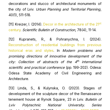
decorations and stucco of architectural monuments of
the city of Lviv.
Urban Planning and Territorial Planning
,
40(1), 511-518.
st
[11] Kreizer, I. (2014).
Decor in the architecture of the 21
century
.
Scientific Bulletin of Construction
, 78(4), 11-14.
[12] Kupranets, R., & Pohranychna, I. (2024).
Reconstruction of residential buildings from previous
historical eras and styles
. In
Modern problems and
promising directions of innovative development of the
th
city: Collection of abstracts of the 4
international
scientific and practical conference
(pp. 199-202). Odesa:
Odesa State Academy of Civil Engineering and
Architecture.
[13] Linda, S., & Kulynska, O. (2023). Stages of
development of the sculpture decor of the Renaissance
tenement house at Rynok Square, 23 in Lviv.
Bulletin of
Lviv Polytechnic National University. Series