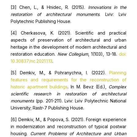
[3] Chen, L., & Hnidec, R. (2015).
Innovations in the
restoration of architectural monuments
. Lviv: Lviv
Polytechnic Publishing House.
[4] Cherkasova, K. (2021). Scientific and practical
aspects of preservation of architectural and urban
heritage in the development of modern architectural and
restoration education.
New Collegium
, 1(103), 13-18.
doi:
10.30837/nc.2021.1.13
.
[5] Demkiv, M., & Pohranychna, I. (2022).
Planning
features and requirements for the reconstruction of
historic apartment buildings
. In M. Bevz (Ed.),
Complex
scientific research in restoration of architectural
monuments
(pp. 201-211). Lviv: Lviv Polytechnic National
University; Rastr-7 Publishing House.
[6] Demkiv, M., & Popova, S. (2021). Foreign experience
in modernization and reconstruction of typical postwar
housing.
Current Problems of Architecture and Urban