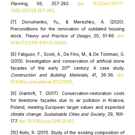
Planning
, 59, 257-282.
doi: 10.32347/2077-
3455.2021.59.257-282
.
[7] Doroshenko, Yu., & Merezhko, A. (2020).
Preconditions for the renovation of outdated housing
stock.
Theory and Practice of Design
, 20, 51-66.
doi:
10.18372/2415-8151.20.15050
.
[8] Fatiguso, F., Scioti, A., De Fino, M., & De Tommasi, G.
(2013). Investigation and conservation of artificial stone
th
facades of the early 20
century: A case study.
Construction and Building Materials
, 41, 26-36.
doi:
10.1016/j.conbuildmat.2012.11.103
.
[9] Grøntoft, T. (2017). Conservation-restoration costs
for limestone façades due to air pollution in Krakow,
Poland, meeting European target values and expected
climate change.
Sustainable Cities and Society
, 29, 169-
177.
doi: 10.1016/j.scs.2016.12.007
.
[10] Kotiv, R. (2011). Study of the existing composition of