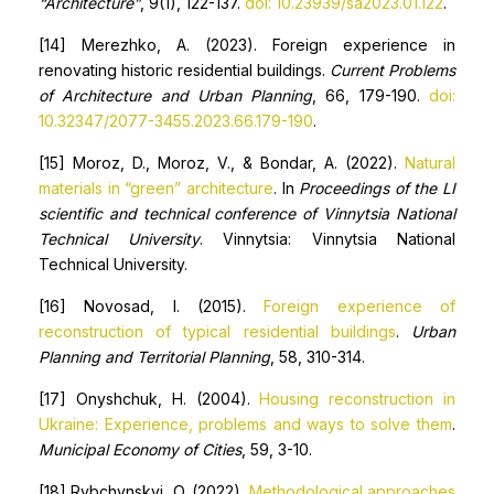
“Architecture”
, 9(1), 122-137.
doi: 10.23939/sa2023.01.122
.
[14] Merezhko, A. (2023). Foreign experience in
renovating historic residential buildings.
Current Problems
of Architecture and Urban Planning
, 66, 179-190.
doi:
10.32347/2077-3455.2023.66.179-190
.
[15] Moroz, D., Moroz, V., & Bondar, A. (2022).
Natural
materials in “green” architecture
. In
Proceedings of the LI
scientific and technical conference of Vinnytsia National
Technical University
. Vinnytsia: Vinnytsia National
Technical University.
[16] Novosad, I. (2015).
Foreign experience of
reconstruction of typical residential buildings
.
Urban
Planning and Territorial Planning
, 58, 310-314.
[17] Onyshchuk, H. (2004).
Housing reconstruction in
Ukraine: Experience, problems and ways to solve them
.
Municipal Economy of Cities
, 59, 3-10.
[18] Rybchynskyi, O. (2022).
Methodological approaches