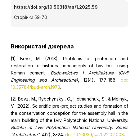
https://doi.org/10.56318/as/1.2025.59
Сторінки 59-70
Використані джерела
[1] Bevz, M. (2013). Problems of protection and
restoration of historical monuments of Lviv built using
Roman cement.
Budownictwo i Architektura (Civil
Engineering and Architecture)
, 12(4), 177-188.
doi:
10.35784/bud-arch.1973
.
[2] Bevz, M., Rybchynskyi, O., Hetmanchuk, S., & Melnyk,
V. (2022). Scientific pre-project studies and formation of
the conservation conception for the assembly hall in the
main building of the Lviv Polytechnic National University.
Bulletin of Lviv Polytechnic National University. Series
“Architecture”
, 4(2), 8-24.
doi: 10.23939/sa2022.02.008
.