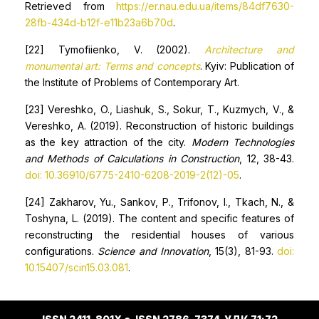
Retrieved from
https://er.nau.edu.ua/items/84df7630-
28fb-434d-b12f-e11b23a6b70d
.
[22] Tymofiienko, V. (2002).
Architecture and
monumental art: Terms and concepts
. Kyiv: Publication of
the Institute of Problems of Contemporary Art.
[23] Vereshko, O., Liashuk, S., Sokur, T., Kuzmych, V., &
Vereshko, A. (2019). Reconstruction of historic buildings
as the key attraction of the city.
Modern Technologies
and Methods of Calculations in Construction
, 12, 38-43.
doi: 10.36910/6775-2410-6208-2019-2(12)-05
.
[24] Zakharov, Yu., Sankov, P., Trifonov, I., Tkach, N., &
Toshyna, L. (2019). The content and specific features of
reconstructing the residential houses of various
configurations.
Science and Innovation
, 15(3), 81-93.
doi:
10.15407/scin15.03.081
.