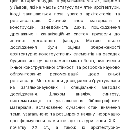
Цінні історичні будівлі в українських містах, зокрема
у Львові, які не мають статусу пам’ятки архітектури,
іноді залишаються поза увагою архітекторів та
реставраторів. Фізичний знос матеріалів і
конструкцій, занедбаність дахів, пошкодження
дренажних і каналізаційних систем призвели до
значної деградації фасадів. Метою цього
дослідження були оцінка збереженості
архітектурно-конструктивних елементів на фасадах
будинків зі штучного каменю міста Львів, визначення
їхньої конструктивної стійкості та розробка науково
обґрунтованих рекомендацій щодо їхньої
реставрації. Методологія дослідження ґрунтувалася
на загальнонаукових і спеціальних методах
дослідження. Шляхом аналізу, синтезу,
систематизації та узагальнення бібліографічних
матеріалів, встановлено сучасний стан вивчення
теми, узагальнено та розширено наявну інформацію
про формування пам’яток архітектури кінця XIX -
початку XX ст., а також їх архітектурно-