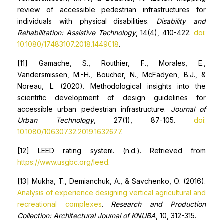
review of accessible pedestrian infrastructures for
individuals with physical disabilities.
Disability and
Rehabilitation: Assistive Technology
, 14(4), 410-422.
doi:
10.1080/17483107.2018.1449018
.
[11] Gamache, S., Routhier, F., Morales, E.,
Vandersmissen, M.-H., Boucher, N., McFadyen, B.J., &
Noreau, L. (2020). Methodological insights into the
scientific development of design guidelines for
accessible urban pedestrian infrastructure.
Journal of
Urban Technology
, 27(1), 87-105.
doi:
10.1080/10630732.2019.1632677
.
[12] LEED rating system. (n.d.). Retrieved from
https://www.usgbc.org/leed
.
[13] Mukha, Т., Demianchuk, А., & Savchenko, О. (2016).
Analysis of experience designing vertical agricultural and
recreational complexes
.
Research and Production
Сollection: Architectural Journal of KNUBA
, 10, 312-315.