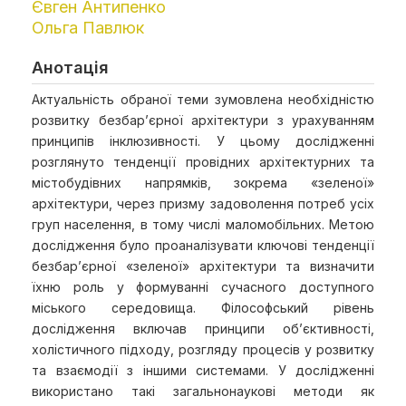
Євген Антипенко
Ольга Павлюк
Анотація
Актуальність обраної теми зумовлена необхідністю
розвитку безбар’єрної архітектури з урахуванням
принципів інклюзивності. У цьому дослідженні
розглянуто тенденції провідних архітектурних та
містобудівних напрямків, зокрема «зеленої»
архітектури, через призму задоволення потреб усіх
груп населення, в тому числі маломобільних. Метою
дослідження було проаналізувати ключові тенденції
безбар’єрної «зеленої» архітектури та визначити
їхню роль у формуванні сучасного доступного
міського середовища. Філософський рівень
дослідження включав принципи об’єктивності,
холістичного підходу, розгляду процесів у розвитку
та взаємодії з іншими системами. У дослідженні
використано такі загальнонаукові методи як