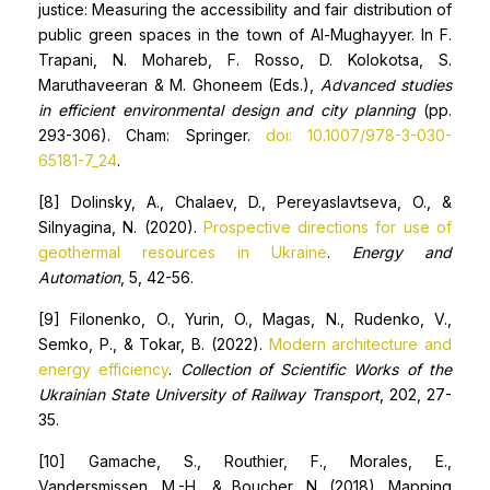
justice: Measuring the accessibility and fair distribution of
public green spaces in the town of Al-Mughayyer. In F.
Trapani, N. Mohareb, F. Rosso, D. Kolokotsa, S.
Maruthaveeran & M. Ghoneem (Eds.),
Advanced studies
in efficient environmental design and city planning
(pp.
293-306). Cham: Springer.
doi: 10.1007/978-3-030-
65181-7_24
.
[8] Dolinsky, A., Chalaev, D., Pereyaslavtseva, O., &
Silnyagina, N. (2020).
Prospective directions for use of
geothermal resources in Ukraine
.
Energy and
Automation
, 5, 42-56.
[9] Filonenko, O., Yurin, O., Magas, N., Rudenko, V.,
Semko, P., & Tokar, B. (2022).
Modern architecture and
energy efficiency
.
Collection of Scientific Works of the
Ukrainian State University of Railway Transport
, 202, 27-
35.
[10] Gamache, S., Routhier, F., Morales, E.,
Vandersmissen, M.-H., & Boucher, N. (2018). Mapping