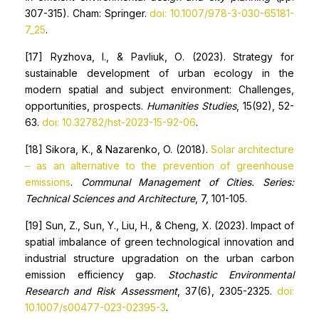
307-315). Cham: Springer.
doi: 10.1007/978-3-030-65181-
7_25
.
[17] Ryzhova, I., & Pavliuk, О. (2023). Strategy for
sustainable development of urban ecology in the
modern spatial and subject environment: Challenges,
opportunities, prospects.
Humanities Studies
, 15(92), 52-
63.
doi: 10.32782/hst-2023-15-92-06
.
[18] Sikora, K., & Nazarenko, O. (2018).
Solar architecture
– as an alternative to the prevention of greenhouse
emissions
.
Communal Management of Cities. Series:
Technical Sciences and Architecture
, 7, 101-105.
[19] Sun, Z., Sun, Y., Liu, H., & Cheng, X. (2023). Impact of
spatial imbalance of green technological innovation and
industrial structure upgradation on the urban carbon
emission efficiency gap.
Stochastic Environmental
Research and Risk Assessment
, 37(6), 2305-2325.
doi:
10.1007/s00477-023-02395-3
.