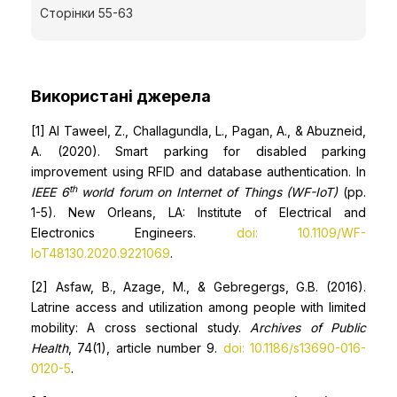
Сторінки 55-63
Використані джерела
[1] Al Taweel, Z., Challagundla, L., Pagan, A., & Abuzneid,
A. (2020). Smart parking for disabled parking
improvement using RFID and database authentication. In
th
IEEE 6
world forum on Internet of Things (WF-IoT)
(pp.
1-5). New Orleans, LA: Institute of Electrical and
Electronics Engineers.
doi: 10.1109/WF-
IoT48130.2020.9221069
.
[2] Asfaw, B., Azage, M., & Gebregergs, G.B. (2016).
Latrine access and utilization among people with limited
mobility: A cross sectional study.
Archives of Public
Health
, 74(1), article number 9.
doi: 10.1186/s13690-016-
0120-5
.