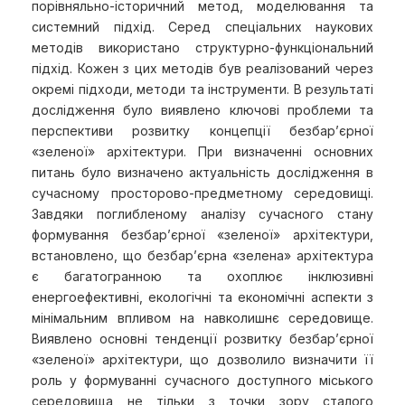
порівняльно-історичний метод, моделювання та
системний підхід. Серед спеціальних наукових
методів використано структурно-функціональний
підхід. Кожен з цих методів був реалізований через
окремі підходи, методи та інструменти. В результаті
дослідження було виявлено ключові проблеми та
перспективи розвитку концепції безбар’єрної
«зеленої» архітектури. При визначенні основних
питань було визначено актуальність дослідження в
сучасному просторово-предметному середовищі.
Завдяки поглибленому аналізу сучасного стану
формування безбар’єрної «зеленої» архітектури,
встановлено, що безбар’єрна «зелена» архітектура
є багатогранною та охоплює інклюзивні
енергоефективні, екологічні та економічні аспекти з
мінімальним впливом на навколишнє середовище.
Виявлено основні тенденції розвитку безбар’єрної
«зеленої» архітектури, що дозволило визначити її
роль у формуванні сучасного доступного міського
середовища не тільки з точки зору сталого