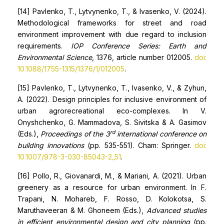
[14] Pavlenko, T., Lytvynenko, T., & Ivasenko, V. (2024).
Methodological frameworks for street and road
environment improvement with due regard to inclusion
requirements.
IOP Conference Series: Earth and
Environmental Science
, 1376, article number 012005.
doi:
10.1088/1755-1315/1376/1/012005
.
[15] Pavlenko, T., Lytvynenko, T., Ivasenko, V., & Zyhun,
A. (2022). Design principles for inclusive environment of
urban agrorecreational eco-complexes. In V.
Onyshchenko, G. Mammadova, S. Sivitska & A. Gasimov
rd
(Eds.),
Proceedings of the 3
international conference on
building innovations
(pp. 535-551). Cham: Springer.
doi:
10.1007/978-3-030-85043-2_51
.
[16] Pollo, R., Giovanardi, M., & Mariani, A. (2021). Urban
greenery as a resource for urban environment. In F.
Trapani, N. Mohareb, F. Rosso, D. Kolokotsa, S.
Maruthaveeran & M. Ghoneem (Eds.),
Advanced studies
in efficient environmental design and city planning
(pp.