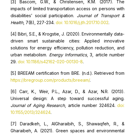
[3] Bascom, G.W., & Christensen, K.M. (2017). The
impacts of limited transportation access on persons with
disabilities’ social participation.
Journal of Transport &
Health
, 7(B), 227-234.
doi: 10.1016/j.jth.2017.10.002
.
[4] Bibri, S.E., & Krogstie, J. (2020). Environmentally data-
driven smart sustainable cities: Applied innovative
solutions for energy efficiency, pollution reduction, and
urban metabolism.
Energy Informatics
, 3, article number
29.
doi: 10.1186/s42162-020-00130-8
.
[5] BREEAM certification from BRE. (n.d.). Retrieved from
https://bregroup.com/products/breeam/
.
[6] Carr, K., Weir, P.L., Azar, D., & Azar, N.R. (2013).
Universal design: A step toward successful aging.
Journal of Aging Research
, article number 324624.
doi:
10.1155/2013/324624
.
[7] Daradkeh, L., AlGharaibih, S., Shawaqfeh, R., &
Gharaibeh, A. (2021). Green spaces and environmental